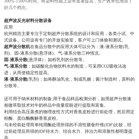
300%-1500%时间。终染料性能上染率显著提高，生产效率也增加了
好几个档次。
超声波反光材料
分散
设备
应用
杭州精浩主要专注于定制超声分散系统的设计和应用，各类小试、中
式设备。公司设有专门的开放实验室，客户可上门体验和测试。
超声波分散机
在食品分散中的应用大体可以分为：液-液系分散(乳
剂)、固-液系分散(悬浮体)、气-液系分散三种情况。
固-液系分散
(悬浮体)：如粉乳剂的分散等。
气-液系分散
：如碳酸化合物饮料水的制造，可采用CO2吸收法改
进，从而使稳定性提高。
液-液系分散
(乳剂)：如将酥油乳化，制成乳糖；酱汁制造时，原料的
分散等。
还可用于纳米材料的制备;用于食品样品检测分析，如用超声分散液
相微萃取技术对牛奶样品中痕量双盼进行提取和富集。
利用
结合高压蒸煮的物理改性方式对香蕉皮粉进行前处理，然后用淀
粉酶、蛋白酶酶解香蕉皮粉。
与未经前处理而单纯用酶处理所得的不溶性膳食纤维(IDF)比较，经
过前处理后所得的lDF待水力、结合水力、持泊力和溶胀性都明显提
高。