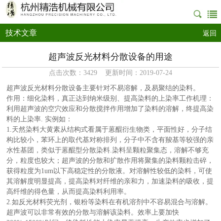
技术文章
返回
超声波反光材料分散设备的用途
点击次数：3429 更新时间：2019-07-24
超声波反光材料分散设备主要针对不易溶解，及易聚结的染料。
作用：细化染料，真正达到纳米级别、提高染料的上染率工作机理：
利用超声波的空穴效应和分散搅拌作用增加了染料的溶解，终提高染
料的上染率. 实例如：
1.天然染料大黄素从结构式看属于蒽醌衍生物类，平面性好，分子结
构比较小，苯环上的取代基对称排列，分子中不含有羧基等较强的亲
水性基团，类似于蒽醌型分散染料.染料呈颗粒聚集态，溶解不够充
分，粒度也较大；超声波的分散和扩散作用将聚集的染料颗粒击碎，
获得粒度为1um以下高稳定性的分散液。对溶解性较低的染料，可使
其溶解度明显提高，提高染料对纤维的亲和力，加速染料的吸收，提
高纤维的得色量，从而提高染料利用率。
2.如反光材料荧光剂，银粉等染料在有机溶剂中不容易混合与溶解。
超声波可以非常有效的分散与溶解该染料。效率上要加快