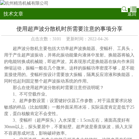
技术文章
返回
使用超声波分散机时所需要注意的事项分享
点击次数：3101 更新时间：2022-04-26
超声波分散机
主要包括大功率超声波换能器、变幅杆、工具头，
用于产生超声波振动，并将此振动能量向液体中发射。换能器将输入
的电能转换成机械能，即超声波。其表现形式是换能器在纵向作来回
伸缩运动，振幅一般在几个微米。这样的振幅功率密度不够，是不能
直接使用的。变幅杆按设计需要放大振幅，隔离反应溶液和换能器，
同时也起到固定整个超声波振动系统的作用。
那么在使用超声波分散机时需要注意些说明呢？
1、不可空载作业。
2、超声参数设置：设置键好仪器工作参数，对于温度要求比较
敏感的样品（比如细菌）一般外面采用冰浴，实际温度肯定是低于25
度，蛋白核酸肯定不会变性。
3、变幅杆（超声探头）入水深度：1.5cm左右，液面高度好有
30mm以上，探头要居中，不要贴壁。超声波是垂直纵波，插入太深
不容易形成对流，影响破碎效率。