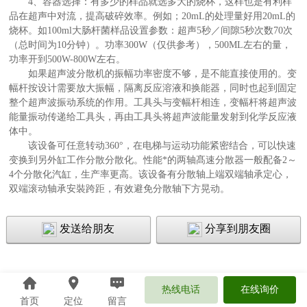
4、容器选择：有多少的样品就选多大的烧杯，这样也是有利样
品在超声中对流，提高破碎效率。例如；20mL的处理量好用20mL的
烧杯。如100ml大肠杆菌样品设置参数：超声5秒／间隙5秒次数70次
（总时间为10分钟）。功率300W（仅供参考），500ML左右的量，
功率开到500W-800W左右。
如果超声波分散机的振幅功率密度不够，是不能直接使用的。变
幅杆按设计需要放大振幅，隔离反应溶液和换能器，同时也起到固定
整个超声波振动系统的作用。工具头与变幅杆相连，变幅杆将超声波
能量振动传递给工具头，再由工具头将超声波能量发射到化学反应液
体中。
该设备可任意转动360°，在电梯与运动功能紧密结合，可以快速
变换到另外缸工作分散分散化。性能*的两轴髙速分散器一般配备2～
4个分散化汽缸，生产率更高。该设备有分散轴上端双端轴承定心，
双端滚动轴承安裝跨距，有效避免分散轴下方晃动。
发送给朋友
分享到朋友圈
热线电话
在线询价
首页
定位
留言