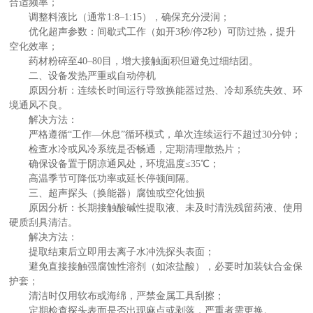
合适频率；
调整料液比（通常1:8–1:15），确保充分浸润；
优化超声参数：间歇式工作（如开3秒/停2秒）可防过热，提升
空化效率；
药材粉碎至40–80目，增大接触面积但避免过细结团。
二、设备发热严重或自动停机
原因分析：连续长时间运行导致换能器过热、冷却系统失效、环
境通风不良。
解决方法：
严格遵循“工作—休息”循环模式，单次连续运行不超过30分钟；
检查水冷或风冷系统是否畅通，定期清理散热片；
确保设备置于阴凉通风处，环境温度≤35℃；
高温季节可降低功率或延长停顿间隔。
三、超声探头（换能器）腐蚀或空化蚀损
原因分析：长期接触酸碱性提取液、未及时清洗残留药液、使用
硬质刮具清洁。
解决方法：
提取结束后立即用去离子水冲洗探头表面；
避免直接接触强腐蚀性溶剂（如浓盐酸），必要时加装钛合金保
护套；
清洁时仅用软布或海绵，严禁金属工具刮擦；
定期检查探头表面是否出现麻点或剥落，严重者需更换。