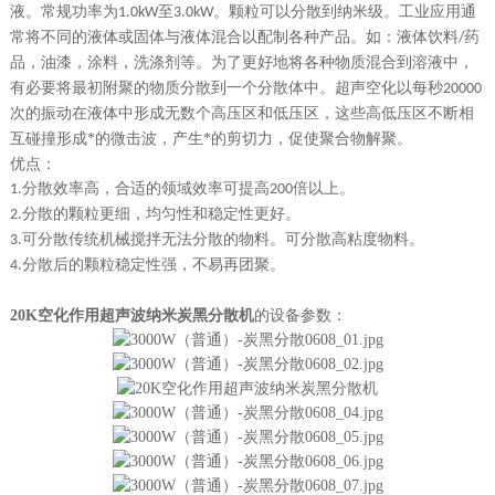
液。常规功率为
至
。颗粒可以分散到纳米级。工业应用通
1.0kW
3.0kW
常将不同的液体或固体与液体混合以配制各种产品。如：液体饮料
药
/
品，油漆，涂料，洗涤剂等。为了更好地将各种物质混合到溶液中，
有必要将最初附聚的物质分散到一个分散体中。超声空化以每秒
20000
次的振动在液体中形成无数个高压区和低压区，这些高低压区不断相
互碰撞形成*的微击波，产生*的剪切力，促使聚合物解聚。
优点：
分散效率高，合适的领域效率可提高
倍以上。
1.
200
分散的颗粒更细，均匀性和稳定性更好
。
2.
可分散传统机械搅拌无法分散的物料。可分散高粘度物料。
3.
分散后的颗粒稳定性强，不易再团聚。
4.
20K空化作用超声波纳米炭黑分散机
的
设备参数：