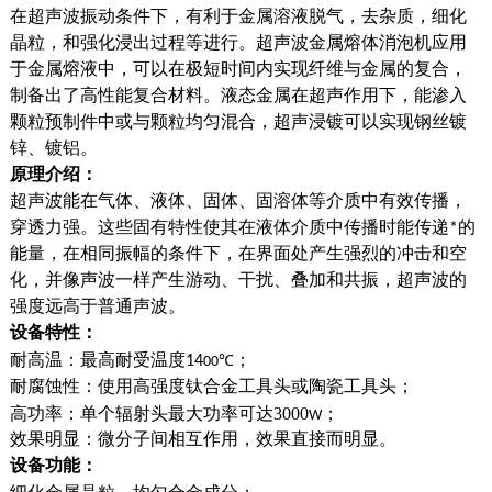
在超声波振动条件下，有利于金属溶液脱气，去杂质，细化
晶粒，和强化浸出过程等进行。超声波金属熔体消泡机应用
于金属熔液中，可以在极短时间内实现纤维与金属的复合，
制备出了高性能复合材料。液态金属在超声作用下，能渗入
颗粒预制件中或与颗粒均匀混合，超声浸镀可以实现钢丝镀
锌、镀铝。
原理介绍：
超声波能在气体、液体、固体、固溶体等介质中有效传播，
穿透力强。这些固有特性使其在液体介质中传播时能传递*的
能量，在相同振幅的条件下，在界面处产生强烈的冲击和空
化，并像声波一样产生游动、干扰、叠加和共振，超声波的
强度远高于普通声波。
设备特性：
耐高温：最高耐受温度
；
1
4
00℃
耐腐蚀性：使用高强度钛合金工具头或陶瓷工具头；
高功率：单个辐射头最大功率可达3000
；
W
效果明显：微分子间相互作用，效果直接而明显。
设备功能：