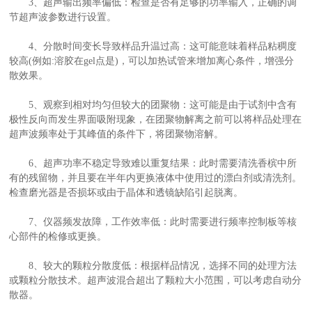
3、超声输出频率偏低：检查是否有足够的功率输入，正确的调
节超声波参数进行设置。
4、分散时间变长导致样品升温过高：这可能意味着样品粘稠度
较高(例如:溶胶在gel点是)，可以加热试管来增加离心条件，增强分
散效果。
5、观察到相对均匀但较大的团聚物：这可能是由于试剂中含有
极性反向而发生界面吸附现象，在团聚物解离之前可以将样品处理在
超声波频率处于其峰值的条件下，将团聚物溶解。
6、超声功率不稳定导致难以重复结果：此时需要清洗香槟中所
有的残留物，并且要在半年内更换液体中使用过的漂白剂或清洗剂。
检查磨光器是否损坏或由于晶体和透镜缺陷引起脱离。
7、仪器频发故障，工作效率低：此时需要进行频率控制板等核
心部件的检修或更换。
8、较大的颗粒分散度低：根据样品情况，选择不同的处理方法
或颗粒分散技术。超声波混合超出了颗粒大小范围，可以考虑自动分
散器。