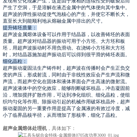
发现有空化现象产生，这是由于液相的连续性受到破裂后而
产生了空洞，于是溶解在液态金属中的气体便向其中集中。
超声波的弹性振动促使气泡核心的产生，并使它不断长大，
直至长大到能顺利地从熔融金属中排出的尺寸。
提升铸坯质量：
超声波金属熔体设备可以作用于结晶器，以改善铸坯的表面
质量。超声波对结晶器的振动可用于小方坯、大方坯和板
坯，用超声波振动时不用负滑动。在浇铸小方坯和大方坯
时，对结晶器施加超声振动后可以得到很平滑的铸坯表面。
细化晶粒：
超声振动凝固法生产铸件时，超声波在传播时会产生正负交
变的声压，形成射流，同时由于非线性效应会产生声流和微
声流，而超声空化在固体和液体界面会产生高速的微射流。
超声波液体中的空化效应，能够削断破坏枝晶，冲击凝固前
沿，增加搅拌扩散作用，可达到净化组织、细化晶粒，使组
织均匀化等作用。除振动引起的机械作用破坏枝晶外，超声
振动凝固的另一重要作用是提高了金属液的有效过冷度，减
小了临界晶核半径，从而增加了形核率，细化了晶粒。
超声金属熔体处理机
，具体如下：