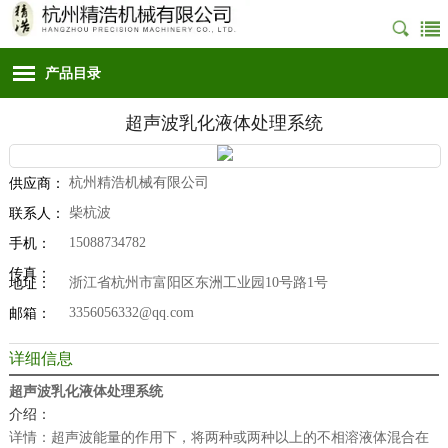
产品目录
超声波乳化液体处理系统
杭州精浩机械有限公司
供应商：
柴杭波
联系人：
15088734782
手机：
传真：
浙江省杭州市富阳区东洲工业园10号路1号
地址：
3356056332@qq.com
邮箱：
详细信息
超声波乳化液体处理系统
介绍：
详情：超声波能量的作用下，将两种或两种以上的不相溶液体混合在