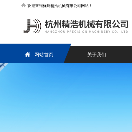
欢迎来到杭州精浩机械有限公司网站！
网站首页
关于我们