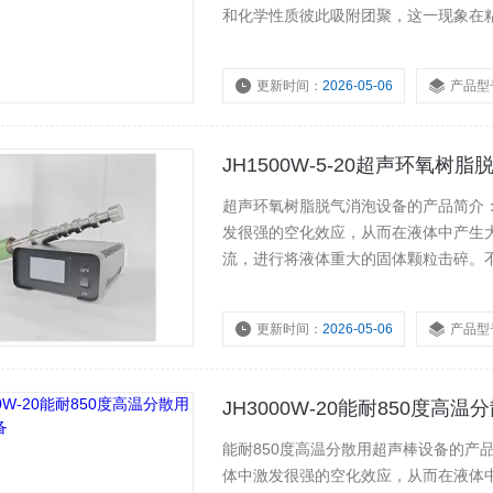
和化学性质彼此吸附团聚，这一现象在
更新时间：
2026-05-06
产品型
JH1500W-5-20超声环氧树
超声环氧树脂脱气消泡设备的产品简介
发很强的空化效应，从而在液体中产生
流，进行将液体重大的固体颗粒击碎。
将你的普通设备升级为带有超声波的化
更新时间：
2026-05-06
产品型
JH3000W-20能耐850度高
能耐850度高温分散用超声棒设备的产
体中激发很强的空化效应，从而在液体