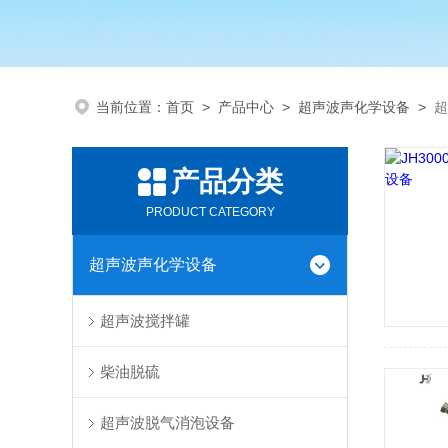
当前位置：
首页
>
产品中心
>
超声波声化学设备
>
超
产品分类
PRODUCT CATEGORY
超声波声化学设备
超声波搅拌罐
柴油脱硫
超声波脱气消泡设备