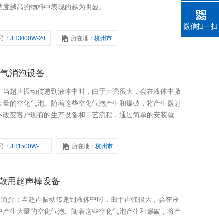
粘度越高的物料中表现的越为明显。
微信扫一扫
号：
JH3000W-20
所在地：
杭州市
脂脱气消泡设备
：当超声振动传递到液体中时，由于声强很大，会在液体中激
大量的空化气泡。随着这些空化气泡产生和爆破，将产生微射
不改变客户现有的生产设备和工艺流程，通过简单的安装就可
工设备。
号：
JH1500W-5-20
所在地：
杭州市
温分散用超声棒设备
品简介：当超声振动传递到液体中时，由于声强很大，会在液
中产生大量的空化气泡。随着这些空化气泡产生和爆破，将产