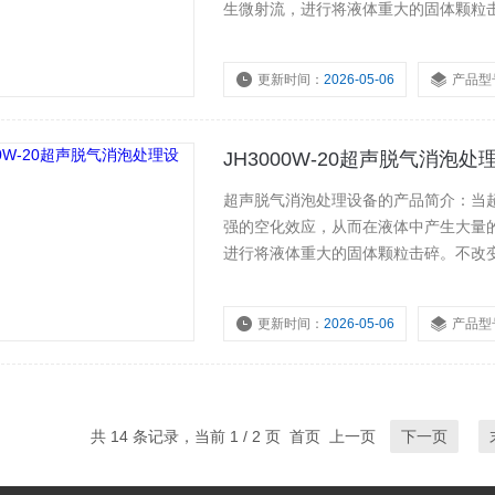
生微射流，进行将液体重大的固体颗粒
装就可将你的普通设备升级为带有超声
更新时间：
2026-05-06
产品型
JH3000W-20超声脱气消泡处
超声脱气消泡处理设备的产品简介：当
强的空化效应，从而在液体中产生大量
进行将液体重大的固体颗粒击碎。不改
的普通设备升级为带有超声波的化工设
更新时间：
2026-05-06
产品型
共 14 条记录，当前 1 / 2 页 首页 上一页
下一页