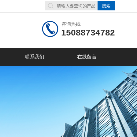
咨询热线
15088734782
联系我们
在线留言