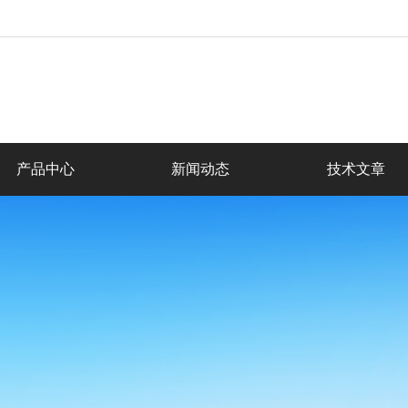
产品中心
新闻动态
技术文章