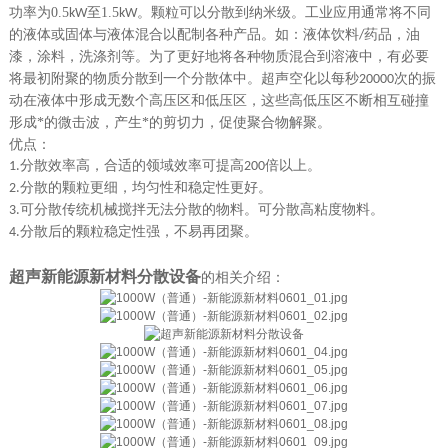
功率为0.5
至1.5
。颗粒可以分散到纳米级。工业应用通常将不同
kW
kW
的液体或固体与液体混合以配制各种产品。如：液体饮料
药品，油
/
漆，涂料，洗涤剂等。为了更好地将各种物质混合到溶液中，有必要
将最初附聚的物质分散到一个分散体中。超声空化以每秒
次的振
20000
动在液体中形成无数个高压区和低压区，这些高低压区不断相互碰撞
形成*的微击波，产生*的剪切力，促使聚合物解聚。
优点：
分散效率高，合适的领域效率可提高
倍以上。
1.
200
分散的颗粒更细，均匀性和稳定性更好
。
2.
可分散传统机械搅拌无法分散的物料。可分散高粘度物料。
3.
分散后的颗粒稳定性强，不易再团聚。
4.
超声新能源新材料分散设备
的相关介绍：