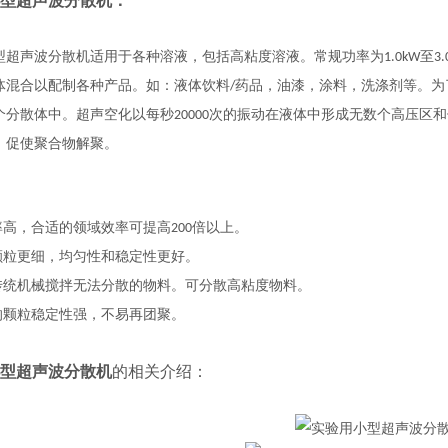
型超声波分散机
：
型超声波分散机适用于各种溶液，包括高粘度溶液。常规功率为
至
1.0kW
3
体混合以配制各种产品。如：液体饮料
药品，油漆，涂料，洗涤剂等。为
/
个分散体中。超声空化以每秒
次的振动在液体中形成无数个高压区和
20000
，促使聚合物解聚。
率高，合适的领域效率可提高
倍以上。
200
颗粒更细，均匀性和稳定性更好
。
传统机械搅拌无法分散的物料。可分散高粘度物料。
的颗粒稳定性强，不易再团聚。
型超声波分散机
的相关介绍：