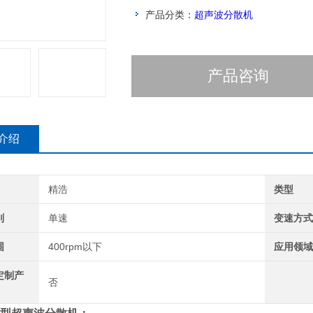
产品分类：
超声波分散机
产品咨询
介绍
精浩
类型
别
单速
变速方
围
400rpm以下
应用领
定制产
否