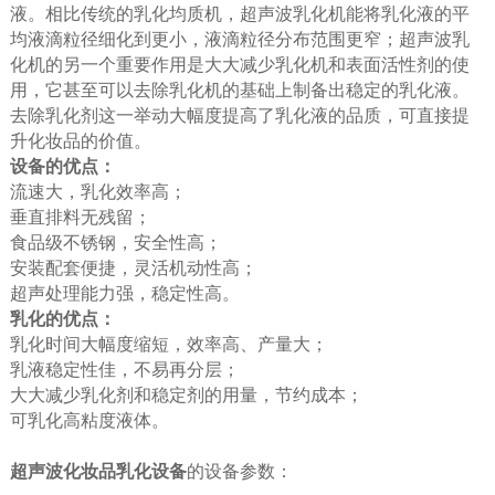
液。相比传统的乳化均质机，超声波乳化机能将乳化液的平
均液滴粒径细化到更小，液滴粒径分布范围更窄；超声波乳
化机的另一个重要作用是大大减少乳化机和表面活性剂的使
用，它甚至可以去除乳化机的基础上制备出稳定的乳化液。
去除乳化剂这一举动大幅度提高了乳化液的品质，可直接提
升化妆品的价值。
设备的优点：
流速大，乳化效率高；
垂直排料无残留；
食品级不锈钢，安全性高；
安装配套便捷，灵活机动性高；
超声处理能力强，稳定性高。
乳化的优点：
乳化时间大幅度缩短，效率高、产量大；
乳液稳定性佳，不易再分层；
大大减少乳化剂和稳定剂的用量，节约成本；
可乳化高粘度液体。
超声波化妆品乳化设备
的
设备参数：