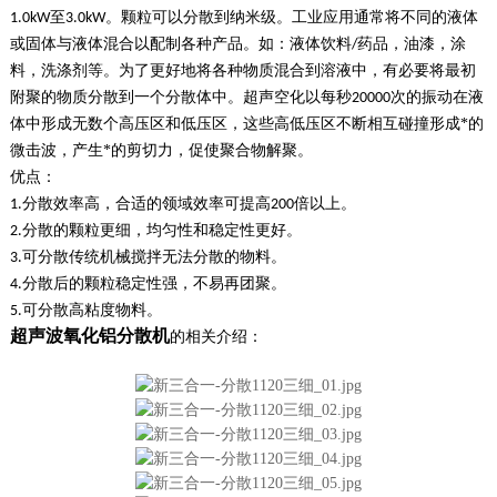
至
。颗粒可以分散到纳米级。工业应用通常将不同的液体
1.0kW
3.0kW
或固体与液体混合以配制各种产品。如：液体饮料
药品，油漆，涂
/
料，洗涤剂等。为了更好地将各种物质混合到溶液中，有必要将最初
附聚的物质分散到一个分散体中。超声空化以每秒
次的振动在液
20000
体中形成无数个高压区和低压区，这些高低压区不断相互碰撞形成*的
微击波，产生*的剪切力，促使聚合物解聚。
优点：
分散效率高，合适的领域效率可提高
倍以上。
1.
200
分散的颗粒更细，均匀性和稳定性更好
。
2.
可分散传统机械搅拌无法分散的物料。
3.
分散后的颗粒稳定性强，不易再团聚。
4.
可分散高粘度物料。
5
.
超声波氧化铝分散机
的相关介绍：