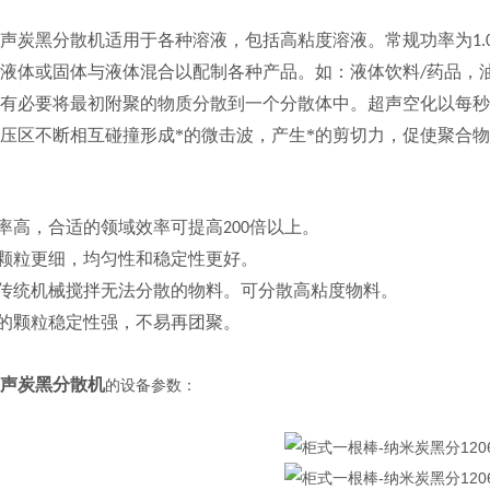
声炭黑分散机适用于各种溶液，包括高粘度溶液。常规功率为
1
液体或固体与液体混合以配制各种产品。如：液体饮料
药品，
/
有必要将最初附聚的物质分散到一个分散体中。超声空化以每秒
压区不断相互碰撞形成*的微击波，产生*的剪切力，促使聚合
率高，合适的领域效率可提高
倍以上。
200
颗粒更细，均匀性和稳定性更好
。
传统机械搅拌无法分散的物料。可分散高粘度物料。
的颗粒稳定性强，不易再团聚。
声炭黑分散机
的
设备参数：