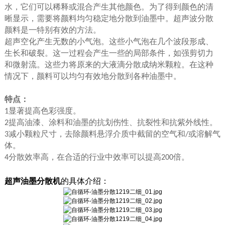
水，它们可以稀释或混合产生其他颜色。为了得到颜色的清
晰显示，需要将颜料均匀稳定地分散到油墨中。超声波分散
颜料是一特别有效的方法。
超声空化产生无数的小气泡。这些小气泡在几个波段形成、
生长和破裂。这一过程会产生一些的局部条件，如强剪切力
和微射流。这些力将原来的大液滴分散成纳米颗粒。在这种
情况下，颜料可以均匀有效地分散到各种油墨中。
特点：
显著提高色彩强度。
1
提高油漆、涂料和油墨的抗划伤性、抗裂性和抗紫外线性。
2
减小颗粒尺寸，去除颜料悬浮介质中截留的空气和
或溶解气
3
/
体。
分散效率高，在合适的行业中效率可以提高
倍。
4
200
超声油墨分散机
的具体介绍：