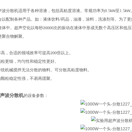
声波分散机适用于各种溶液，包括高粘度溶液。常规功率为0.5
至1.5
kW
kW
合以配制各种产品。如：液体饮料
药品，油漆，涂料，洗涤剂等。为了更
/
散体中。超声空化以每秒
次的振动在液体中形成无数个高压区和低压
20000
使聚合物解聚。
率高，合适的领域效率可提高
倍以上。
200
颗粒更细，均匀性和稳定性更好
。
传统机械搅拌无法分散的物料。可分散高粘度物料。
的颗粒稳定性强，不易再团聚。
声波分散机
的
设备参数：