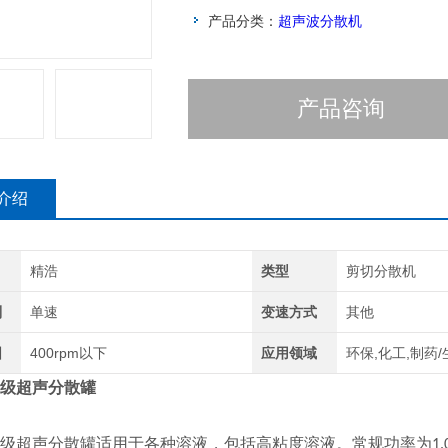
产品分类：
超声波分散机
产品咨询
介绍
精浩
类型
剪切分散机
别
单速
变速方式
其他
围
400rpm以下
应用领域
环保,化工,制药
级超声分散罐
级超声分散罐适用于各种溶液，包括高粘度溶液。常规功率为
1