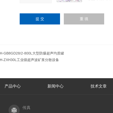
JH-GB8GD28/2-800L大型防爆超声均质罐
JH-ZXH30L工业级超声波矿浆分散设备
产品中心
新闻中心
技术文章
传真