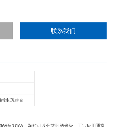
联系我们
/生物制药,综合
至
。颗粒可以分散到纳米级。工业应用通常
.0kW
3.0kW