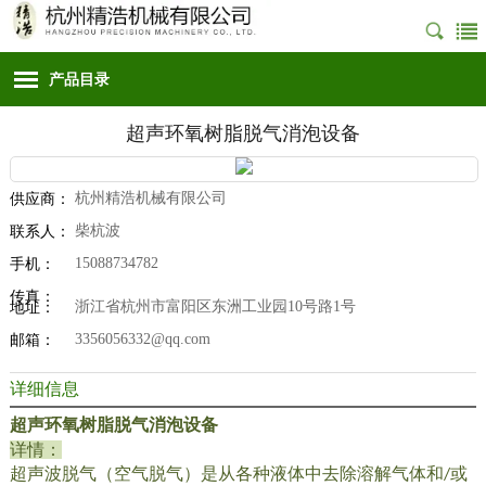
产品目录
超声环氧树脂脱气消泡设备
杭州精浩机械有限公司
供应商：
柴杭波
联系人：
15088734782
手机：
传真：
浙江省杭州市富阳区东洲工业园10号路1号
地址：
3356056332@qq.com
邮箱：
详细信息
超声环氧树脂脱气消泡设备
详情：
超声波脱气（空气脱气）是从各种液体中去除溶解气体和
或
/