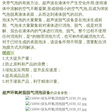
夹带气泡的有效方法。超声波在液体中产生空化作用
使得液
,
体中溶解的空气不断凝聚
形成很细小的空气气泡
后成为球状
,
,
气泡脱离液体表面，从而达到液体脱气的目的。
泡沫为气泡的大量聚集，超声波脱气设备是在泡沫生成前
期、气泡未大量聚集前对液体进行消泡、脱气，或是对溶
解、混合在液体内的气体进行消泡、脱气。整个过程不使用
任何消泡剂，是*的物理消泡方式，也可称作机械消泡方式。
对于已经生成的表面泡沫，该设备作用不明显，需要配合消
泡膜方式共同解决。
优点：
大大提升产量；
1.
防止原料和产品的浪费；
2.
缩短反应周期，提升反应速度；
3.
提高成品品质；
4.
对于灌装产品，利于精准计量。
5.
超声环氧树脂脱气消泡设备
的设备参数：