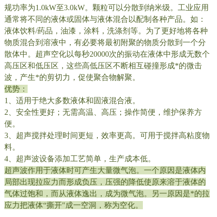
规功率为1.0kW至3.0kW。颗粒可以分散到纳米级。工业应用
通常将不同的液体或固体与液体混合以配制各种产品。如：
液体饮料/药品，油漆，涂料，洗涤剂等。为了更好地将各种
物质混合到溶液中，有必要将最初附聚的物质分散到一个分
散体中。超声空化以每秒20000次的振动在液体中形成无数个
高压区和低压区，这些高低压区不断相互碰撞形成*的微击
波，产生*的剪切力，促使聚合物解聚。
优势：
1、适用于绝大多数液体和固液混合液。
2、安全性更好；无需高温、高压；操作简便，维护保养方
便。
3、超声搅拌处理时间更短，效率更高。可用于搅拌高粘度物
料。
4、超声波设备添加工艺简单，生产成本低。
超声波作用于液体时可产生大量微气泡。一个原因是液体内
局部出现拉应力而形成负压，压强的降低使原来溶于液体的
气体过饱和，而从液体逸出，成为微气泡。另一原因是*的拉
应力把液体“撕开"成一空洞，称为空化。