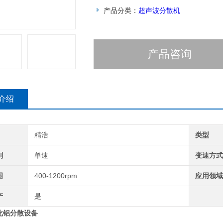
产品分类：
超声波分散机
产品咨询
介绍
精浩
类型
别
单速
变速方
围
400-1200rpm
应用领
产
是
化铝分散设备