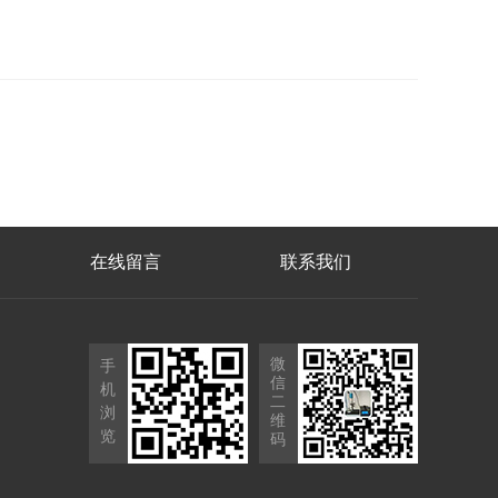
在线留言
联系我们
微
手
信
机
二
浏
维
览
码