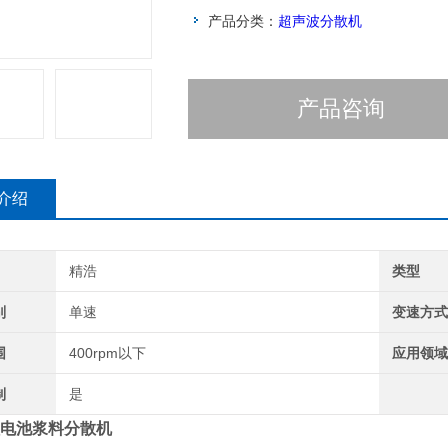
产品分类：
超声波分散机
产品咨询
介绍
精浩
类型
别
单速
变速方
围
400rpm以下
应用领
制
是
电池浆料分散机