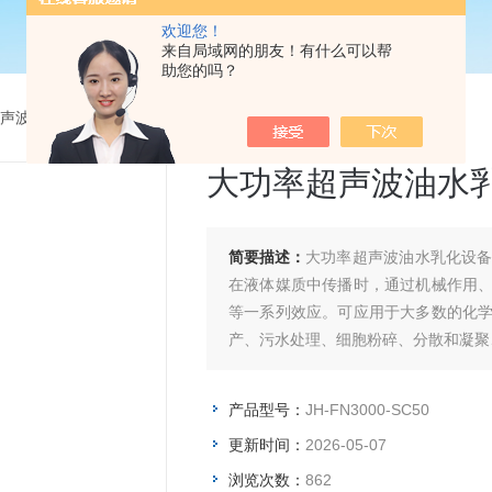
欢迎您！
来自局域网的朋友！有什么可以帮
助您的吗？
声波乳化设备
>
JH-FN3000-SC50大功率超声波油水乳化设备
大功率超声波油水
简要描述：
大功率超声波油水乳化设
在液体媒质中传播时，通过机械作用
等一系列效应。可应用于大多数的化
产、污水处理、细胞粉碎、分散和凝聚
产品型号：
JH-FN3000-SC50
更新时间：
2026-05-07
浏览次数：
862