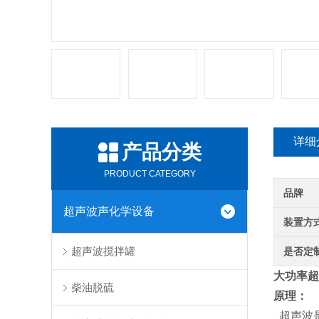
详细
产品分类
PRODUCT CATEGORY
品牌
超声波声化学设备
装置方
超声波搅拌罐
是否定
大功率超
柴油脱硫
原理：
超声波是