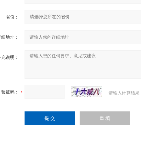
省份：
详细地址：
补充说明：
验证码：
请输入计算结果