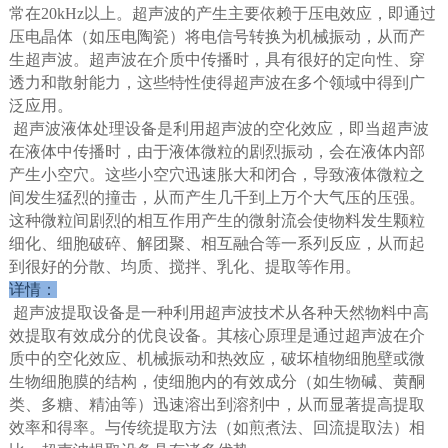
常在20kHz以上。超声波的产生主要依赖于压电效应，即通过
压电晶体（如压电陶瓷）将电信号转换为机械振动，从而产
生超声波。超声波在介质中传播时，具有很好的定向性、穿
透力和散射能力，这些特性使得超声波在多个领域中得到广
泛应用。
超声波液体处理设备是利用超声波的空化效应，即当超声波
在液体中传播时，由于液体微粒的剧烈振动，会在液体内部
产生小空穴。这些小空穴迅速胀大和闭合，导致液体微粒之
间发生猛烈的撞击，从而产生几千到上万个大气压的压强。
这种微粒间剧烈的相互作用产生的微射流会使物料发生颗粒
细化、细胞破碎、解团聚、相互融合等一系列反应，从而起
到很好的分散、均质、搅拌、乳化、提取等作用。
详情：
超声波提取设备是一种利用超声波技术从各种天然物料中高
效提取有效成分的优良设备。其核心原理是通过超声波在介
质中的空化效应、机械振动和热效应，破坏植物细胞壁或微
生物细胞膜的结构，使细胞内的有效成分（如生物碱、黄酮
类、多糖、精油等）迅速溶出到溶剂中，从而显著提高提取
效率和得率。与传统提取方法（如煎煮法、回流提取法）相