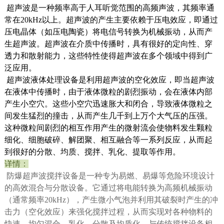
超声波是一种频率高于人耳听觉范围的高频声波，其频率通
常在20kHz以上。超声波的产生主要依赖于压电效应，即通过
压电晶体（如压电陶瓷）将电信号转换为机械振动，从而产
生超声波。超声波在介质中传播时，具有很好的定向性、穿
透力和散射能力，这些特性使得超声波在多个领域中得到广
泛应用。
超声波液体处理设备是利用超声波的空化效应，即当超声波
在液体中传播时，由于液体微粒的剧烈振动，会在液体内部
产生小空穴。这些小空穴迅速胀大和闭合，导致液体微粒之
间发生猛烈的撞击，从而产生几千到上万个大气压的压强。
这种微粒间剧烈的相互作用产生的微射流会使物料发生颗粒
细化、细胞破碎、解团聚、相互融合等一系列反应，从而起
到很好的分散、均质、搅拌、乳化、提取等作用。
详情：
防爆超声波搅拌设备是一种专为易燃、易爆等危险环境设计
的高效混合与分散设备。它通过将电能转换为高频机械振动
（通常频率20kHz），产生微小气泡并利用其破裂时产生的冲
击力（空化效应）来强化搅拌过程，从而实现对各种物料的
快速、均匀混合、乳化、分散及均质化。与传统搅拌设备相