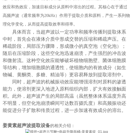
效应和热效应，加速目标成分从原料中溶出的过程。其核心在于通过
高频声波（通常频率为20kHz）作用于提取介质和原料，产生一系列物
理化学变化，从而提高提取效率和得率。
具体而言，当超声波以一定功率和频率传播到提取体系
中时，首先会在液体介质中形成交替的压缩和稀疏声压。在
稀疏阶段，局部压力骤降，形成微小的真空泡（空化泡）；
随后在压缩阶段，这些空化泡迅速崩溃，产生强烈的冲击波
和微射流。这种空化效应能够破坏植物细胞壁、菌体细胞膜
等结构，增加细胞膜的通透性，使细胞内的有效成分（如生
物碱、黄酮类、多糖、精油等）更容易释放到提取溶剂中。
同时，超声波的机械振动效应能增强溶剂对原料的渗透
能力，使溶剂更深入地进入原料组织内部，扩大有效接触面
积。此外，超声波产生的局部高温（虽然整体体系温度升高
不明显，但空化泡崩溃瞬间可达数百摄氏度）和高频振动还
能促进分子扩散和传质过程，进一步加速有效成分的溶出。
姜黄素超声波提取设备
的相关介绍：