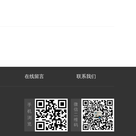
在线留言
联系我们
微
手
信
机
二
浏
维
览
码