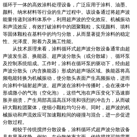
循环于一体的高效涂料处理设备，广泛应用于涂料、油墨、
颜料、纳米材料等行业的生产过程中。该设备通过将超声波
能量传递到涂料体系中，利用超声波的空化效应、机械振动
和声流效应，有效打破涂料中的团聚颗粒，实现颜料、填料
等固体颗粒在基料中的均匀分散，从而显著提升涂料的稳定
性、光泽度、附着力及施工性能。
从技术原理来看，涂料循环式超声波分散设备通常由超
声波发生器、换能器、超声波分散头（或分散罐）、循环泵
及控制系统组成。工作时，涂料在循环泵的驱动下，经由超
声波分散头（内含换能器）形成的超声场区域。换能器将高
频电能转换为机械振动，使分散头表面产生高频振动，进而
向涂料中辐射超声波。超声波在涂料中传播时，会在液体中
形成微小的气泡（空化泡），这些气泡在声压变化下迅速膨
胀并崩溃，产生局部高温高压环境和强烈的冲击力，从而破
碎大颗粒团聚体，使细小颗粒均匀分布。同时，超声波的机
械振动和声流效应可加速颗粒间的碰撞与混合，进一步促进
分散过程。
相较于传统搅拌分散设备，涂料循环式超声波分散设备
具有显著优势。例如，在分散效率方面，传统搅拌可能需要