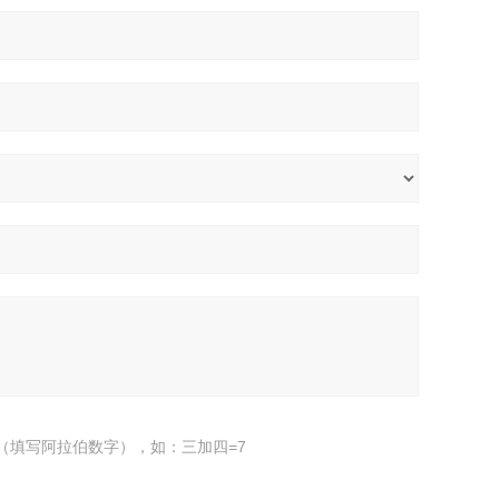
（填写阿拉伯数字），如：三加四=7