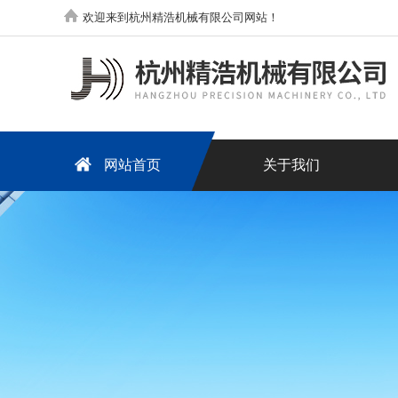
欢迎来到杭州精浩机械有限公司网站！
网站首页
关于我们