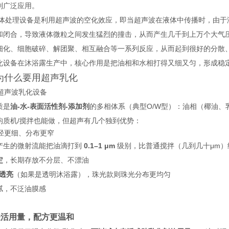
到广泛应用。
体处理设备是利用超声波的空化效应，即当超声波在液体中传播时，由于
和闭合，导致液体微粒之间发生猛烈的撞击，从而产生几千到上万个大气
细化、细胞破碎、解团聚、相互融合等一系列反应，从而起到很好的分散
化设备在沐浴露生产中，核心作用是把油相和水相打得又细又匀，形成稳定
为什么要用超声乳化
质是
油-水-表面活性剂-添加剂
的多相体系（典型O/W型）：油相（椰油、乳木
均质机/搅拌也能做，但超声有几个独到优势：
粒径更细、分布更窄
产生的微射流能把油滴打到
0.1–1 μm
级别，比普通搅拌（几到几十μm）
定
，长期存放不分层、不漂油
透亮
（如果是透明沐浴露），珠光款则珠光分布更均匀
腻，不泛油膜感
低表活用量，配方更温和