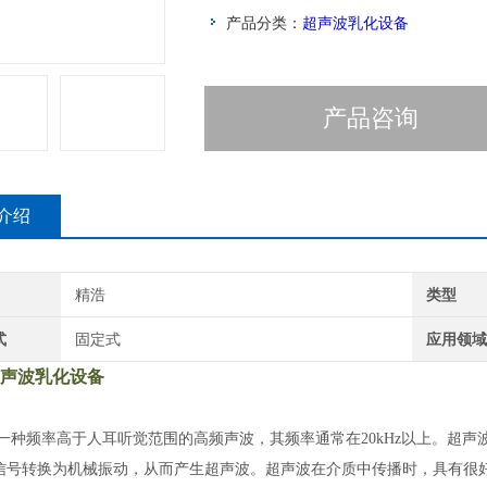
产品分类：
超声波乳化设备
产品咨询
介绍
精浩
类型
式
固定式
应用领
声波乳化设备
一种频率高于人耳听觉范围的高频声波，其频率通常在20kHz以上。超
信号转换为机械振动，从而产生超声波。超声波在介质中传播时，具有很