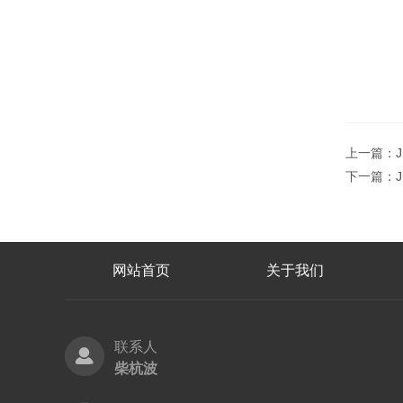
上一篇：
下一篇：
网站首页
关于我们
联系人
柴杭波