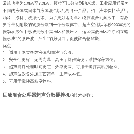
常规功率为
至
。颗粒可以分散到纳米级。工业应用通常将
1.0kW
3.0kW
不同的液体或固体与液体混合以配制各种产品。如：液体饮料
药品，
/
油漆，涂料，洗涤剂等。为了更好地将各种物质混合到溶液中，有必
要将最初附聚的物质分散到一个分散体中。超声空化以每秒
次的
20000
振动在液体中形成无数个高压区和低压区，这些高低压区不断相互碰
撞形成*的微击波，产生*的剪切力，促使聚合物解聚。
优点：
、适用于绝大多数液体和固液混合液。
1
、安全性更好；无需高温、高压；操作简便，维护保养方便。
2
、超声搅拌处理时间更短，效率更高。可用于搅拌高粘度物料
。
3
、超声波设备添加工艺简单，生产成本低。
4
、可用于搅拌高粘度物料
。
5
固液混合处理器超声分散搅拌机
的
技术参数：