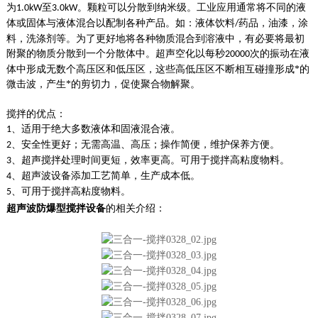
为
至
。颗粒可以分散到纳米级。工业应用通常将不同的液
1.0kW
3.0kW
体或固体与液体混合以配制各种产品。如：液体饮料
药品，油漆，涂
/
料，洗涤剂等。为了更好地将各种物质混合到溶液中，有必要将最初
附聚的物质分散到一个分散体中。超声空化以每秒
次的振动在液
20000
体中形成无数个高压区和低压区，这些高低压区不断相互碰撞形成*的
微击波，产生*的剪切力，促使聚合物解聚。
搅拌的优点：
、适用于绝大多数液体和固液混合液。
1
、安全性更好；无需高温、高压；操作简便，维护保养方便。
2
、超声搅拌处理时间更短，效率更高。可用于搅拌高粘度物料
。
3
、超声波设备添加工艺简单，生产成本低。
4
、可用于搅拌高粘度物料
。
5
超声波防爆型搅拌设备
的相关介绍：