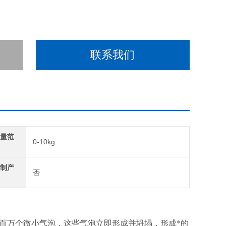
联系我们
理量范
0-10kg
定制产
否
数百万个微小气泡，这些气泡立即形成并坍塌，形成*的