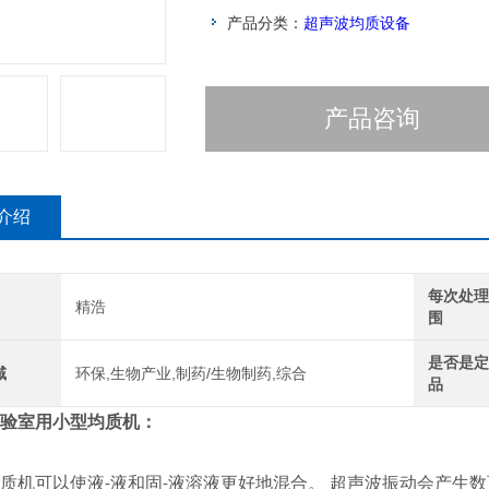
产品分类：
超声波均质设备
产品咨询
介绍
每次处
精浩
围
是否是
域
环保,生物产业,制药/生物制药,综合
品
验室用小型均质机
：
质机可以使液
液和固
液溶液更好地混合。 超声波振动会产生
-
-