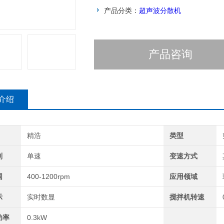
产品分类：
超声波分散机
产品咨询
介绍
精浩
类型
别
单速
变速方式
围
400-1200rpm
应用领域
示
实时数显
搅拌机转速
功率
0.3kW