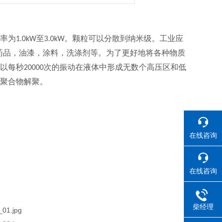
率为
至
。颗粒可以分散到纳米级。工业应
1.0kW
3.0kW
药品，油漆，涂料，洗涤剂等。为了更好地将各种物质
以每秒
次的振动在液体中形成无数个高压区和低
20000
使聚合物解聚。
在线咨询
在线咨询
柴经理