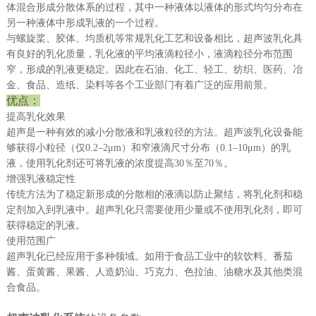
体混合形成分散体系的过程，其中一种液体以液体的形式均匀分布在
另一种液体中形成乳液的一个过程。
与螺旋桨、胶体、均质机等常规乳化工艺和设备相比，超声波乳化具
有良好的乳化质量，乳化液的平均液滴粒径小，液滴粒径分布范围
窄，形成的乳液更稳定。因此在石油、化工、轻工、纺织、医药、冶
金、食品、造纸、染料等各个工业部门有着广泛的应用前景。
优点：
提高乳化效果
超声是一种有效的减小分散液和乳液粒径的方法。超声波乳化设备能
够获得小粒径（仅0.2–2μm）和窄液滴尺寸分布（0.1–10μm）的乳
液，使用乳化剂还可将乳液的浓度提高30％至70％。
增强乳液稳定性
传统方法为了稳定新形成的分散相的液滴以防止聚结，将乳化剂和稳
定剂加入到乳液中。超声乳化只需要使用少量或不使用乳化剂，即可
获得稳定的乳液。
使用范围广
超声乳化已经应用于多种领域。如用于食品工业中的软饮料、番茄
酱、蛋黄酱、果酱、人造奶汕、巧克力、色拉油、油糖水及其他类混
合食品。