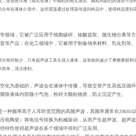
流，促进悬浮液（或乳化液）中颗粒的相互撞击。颗粒间剧烈的撞击可击
的分布在液体介质中。这些震荡通过处理器传递到样品中，使得样品受到
学领域，它被广泛应用于细胞破碎、核酸提取、微生物分离等方
昔等产品；在化工领域中，它被用于制备纳米材料、乳化剂等。
部分相对较少，只有超声波工具头浸入液体，这有效的减少了摩擦磨损和
作简单，清洁便利。
空化为基础的，声波会在液体中传播，导致交替产生高低压循环（
驱除液体内部微小气泡，粉碎大颗粒物质，防止沉淀产生。
一种频率高于人耳听觉范围的高频声波，其频率通常在20kHz
压电陶瓷）将电信号转换为机械振动，从而产生超声波。超声波
些特性使得超声波在多个领域中得到广泛应用。