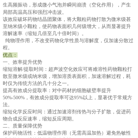
生高频振动，形成微小气泡并瞬间崩溃（空化作用），产生
局部高温高压和强烈冲击波。
该效应破坏药物结晶团聚体，将大颗粒药物打散为微米级甚
至纳米级小颗粒，使药物表面积几何级增大，从而显著提升
溶解速率（缩短几倍至几十倍时间）。
纯物理作用，不改变药物化学性质与溶解度，仅加速分散过
程。
优点：
一、效率提升优势
缩短溶解/提取时间：超声波空化效应可将难溶性药物颗粒打
散至微米级或纳米级，增加溶质表面积，加速溶解过程，耗
时仅为传统方法的几十分之一。
提高有效成分提取率：对中药材的细胞破壁率提升
50%-500%，有效成分提取率可达95%以上，显著优于常规方
法。
缩短化学反应时间：通过加速溶剂传热与分子扩散，促进药
物合成反应速率，缩短反应周期。
二、质量保障优势
保护药物活性：低温物理作用（无需高温加热）避免热敏性