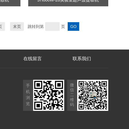
页
末页
跳转到第
页
在线留言
联系我们
微
手
信
机
二
浏
维
览
码