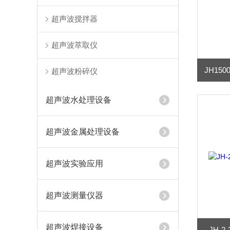
超声波搅拌器
超声波萃取仪
超声波粉碎仪
超声波水处理设备
超声波金属处理设备
超声波实验应用
超声波测量仪器
超声波焊接设备
JH-