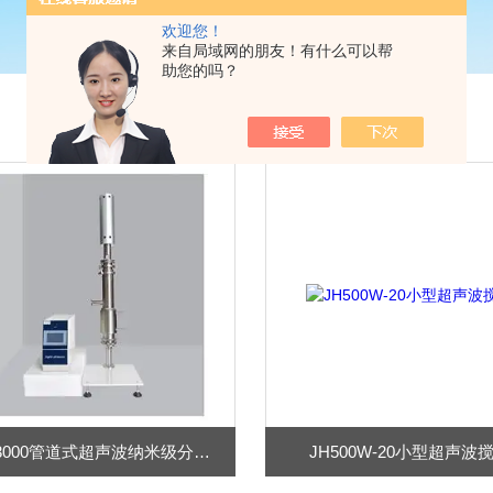
欢迎您！
来自局域网的朋友！有什么可以帮
助您的吗？
JH-PS3000管道式超声波纳米级分散机
JH500W-20小型超声波