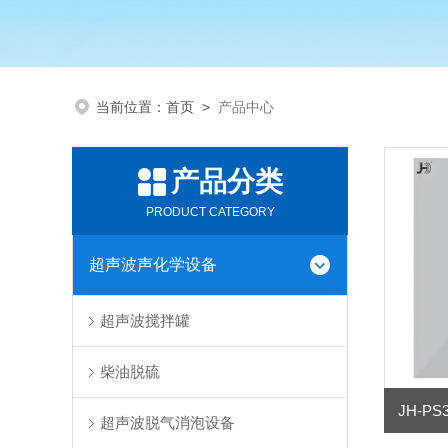
当前位置：
首页
>
产品中心
产品分类
PRODUCT CATEGORY
超声波声化学设备
超声波搅拌罐
柴油脱硫
超声波脱气消泡设备