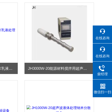
在线咨询
在线咨询
JH500W-20乳化用超声波纳米乳液处理设备
JH3000W-20能源材料搅拌用超声设备
柴经理
微信扫一扫