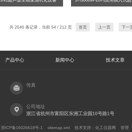
共 2540 条记录，当前 54 / 212 页
首页
上一页
下一
产品中心
新闻中心
技术文章
传真
公司地址
浙江省杭州市富阳区东洲工业园10号路1号
ICP备16026618号-1
sitemap.xml
技术支持：
化工仪器网
管理