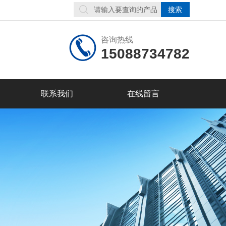
咨询热线
15088734782
联系我们
在线留言