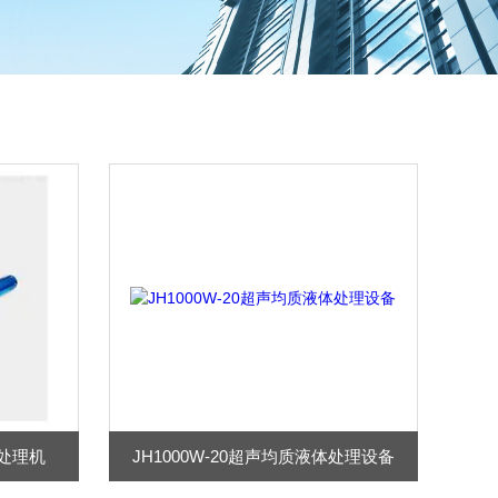
晶处理机
JH1000W-20超声均质液体处理设备