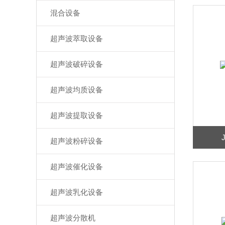
混合设备
超声波萃取设备
超声波破碎设备
超声波均质设备
超声波提取设备
超声波粉碎设备
超声波催化设备
超声波乳化设备
超声波分散机