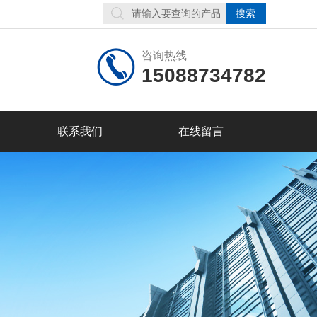
咨询热线
15088734782
联系我们
在线留言