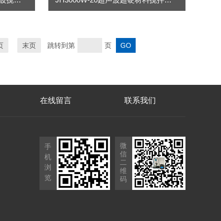
页
末页
跳转到第
页
在线留言
联系我们
微
手
信
机
二
浏
维
览
码