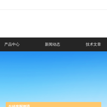
产品中心
新闻动态
技术文章