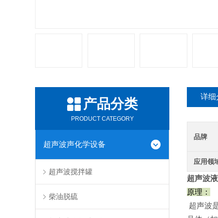
详细
产品分类
PRODUCT CATEGORY
品牌
超声波声化学设备
应用领
超声波搅拌罐
超声波液
原理：
柴油脱硫
超声波是