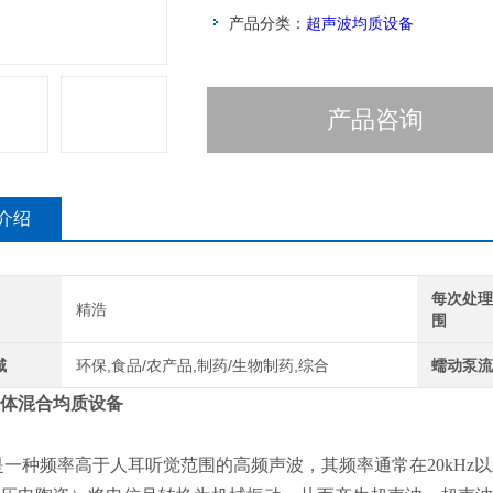
产品分类：
超声波均质设备
产品咨询
介绍
每次处
精浩
围
域
环保,食品/农产品,制药/生物制药,综合
蠕动泵
体混合均质设备
一种频率高于人耳听觉范围的高频声波，其频率通常在20kHz