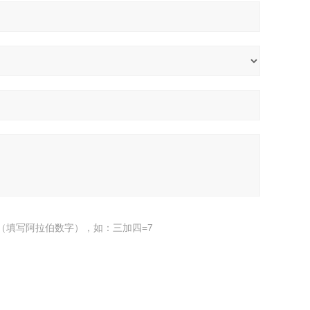
（填写阿拉伯数字），如：三加四=7