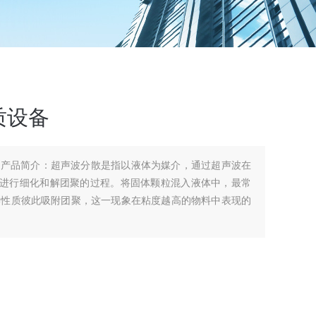
质设备
的产品简介：超声波分散是指以液体为媒介，通过超声波在
粒进行细化和解团聚的过程。将固体颗粒混入液体中，最常
学性质彼此吸附团聚，这一现象在粘度越高的物料中表现的