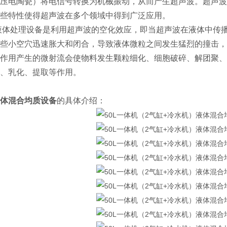
压电陶瓷）将电信号转换为机械振动，从而产生超声波。超声波
些特性使得超声波在多个领域中得到广泛应用。
液体处理设备是利用超声波的空化效应，即当超声波在液体中传
些小空穴迅速胀大和闭合，导致液体微粒之间发生猛烈的撞击，
作用产生的微射流会使物料发生颗粒细化、细胞破碎、解团聚、
、乳化、提取等作用。
体混合均质设备
的具体介绍：