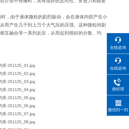
在介质中传播时，具有很好的定向性、穿透力和散射
播时，由于液体微粒的剧烈振动，会在液体内部产生小
从而产生几千到上万个大气压的压强。这种微粒间剧
相互融合等一系列反应，从而起到很好的分散、均
在线咨询
在线咨询
柴经理
微信扫一扫