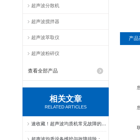
超声波分散机
超声波搅拌器
超声波萃取仪
产品
超声波粉碎仪
查看全部产品
相关文章
RELATED ARTICLES
速收藏！超声波均质机常见故障的解决方法分享
超声波均质设备维护与故障排除：延长使用寿命的实战经验