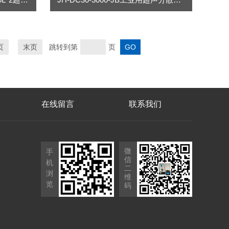
页
末页
跳转到第
页
在线留言
联系我们
微
手
信
机
二
浏
维
览
码